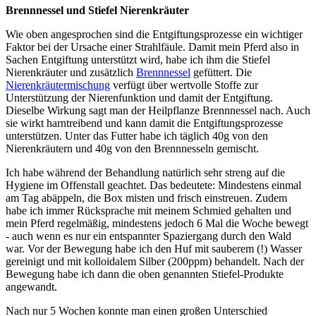
Brennnessel und Stiefel Nierenkräuter
Wie oben angesprochen sind die Entgiftungsprozesse ein wichtiger
Faktor bei der Ursache einer Strahlfäule. Damit mein Pferd also in
Sachen Entgiftung unterstützt wird, habe ich ihm die Stiefel
Nierenkräuter und zusätzlich
Brennnessel
gefüttert. Die
Nierenkräutermischung
verfügt über wertvolle Stoffe zur
Unterstützung der Nierenfunktion und damit der Entgiftung.
Dieselbe Wirkung sagt man der Heilpflanze Brennnessel nach. Auch
sie wirkt harntreibend und kann damit die Entgiftungsprozesse
unterstützen. Unter das Futter habe ich täglich 40g von den
Nierenkräutern und 40g von den Brennnesseln gemischt.
Ich habe während der Behandlung natürlich sehr streng auf die
Hygiene im Offenstall geachtet. Das bedeutete: Mindestens einmal
am Tag abäppeln, die Box misten und frisch einstreuen. Zudem
habe ich immer Rücksprache mit meinem Schmied gehalten und
mein Pferd regelmäßig, mindestens jedoch 6 Mal die Woche bewegt
- auch wenn es nur ein entspannter Spaziergang durch den Wald
war. Vor der Bewegung habe ich den Huf mit sauberem (!) Wasser
gereinigt und mit kolloidalem Silber (200ppm) behandelt. Nach der
Bewegung habe ich dann die oben genannten Stiefel-Produkte
angewandt.
Nach nur 5 Wochen konnte man einen großen Unterschied