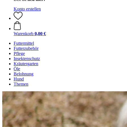
Konto erstellen
Warenkorb
0,00 €
Futtermittel
Futterzubehör
Pflege
Insektenschutz
Kräutergarten
Öle
Belohnung
Hund
Themen