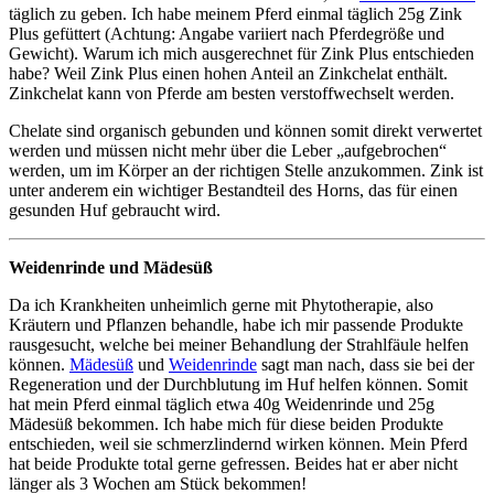
täglich zu geben. Ich habe meinem Pferd einmal täglich 25g Zink
Plus gefüttert (Achtung: Angabe variiert nach Pferdegröße und
Gewicht). Warum ich mich ausgerechnet für Zink Plus entschieden
habe? Weil Zink Plus einen hohen Anteil an Zinkchelat enthält.
Zinkchelat kann von Pferde am besten verstoffwechselt werden.
Chelate sind organisch gebunden und können somit direkt verwertet
werden und müssen nicht mehr über die Leber „aufgebrochen“
werden, um im Körper an der richtigen Stelle anzukommen. Zink ist
unter anderem ein wichtiger Bestandteil des Horns, das für einen
gesunden Huf gebraucht wird.
Weidenrinde und Mädesüß
Da ich Krankheiten unheimlich gerne mit Phytotherapie, also
Kräutern und Pflanzen behandle, habe ich mir passende Produkte
rausgesucht, welche bei meiner Behandlung der Strahlfäule helfen
können.
Mädesüß
und
Weidenrinde
sagt man nach, dass sie bei der
Regeneration und der Durchblutung im Huf helfen können. Somit
hat mein Pferd einmal täglich etwa 40g Weidenrinde und 25g
Mädesüß bekommen. Ich habe mich für diese beiden Produkte
entschieden, weil sie schmerzlindernd wirken können. Mein Pferd
hat beide Produkte total gerne gefressen. Beides hat er aber nicht
länger als 3 Wochen am Stück bekommen!