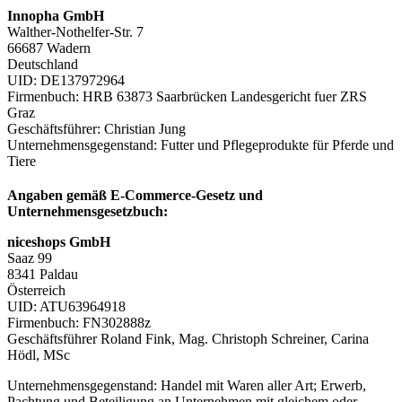
Innopha GmbH
Walther-Nothelfer-Str. 7
66687 Wadern
Deutschland
UID: DE137972964
Firmenbuch: HRB 63873 Saarbrücken Landesgericht fuer ZRS
Graz
Geschäftsführer: Christian Jung
Unternehmensgegenstand: Futter und Pflegeprodukte für Pferde und
Tiere
Angaben gemäß E-Commerce-Gesetz und
Unternehmensgesetzbuch:
niceshops GmbH
Saaz 99
8341 Paldau
Österreich
UID: ATU63964918
Firmenbuch: FN302888z
Geschäftsführer Roland Fink, Mag. Christoph Schreiner, Carina
Hödl, MSc
Unternehmensgegenstand: Handel mit Waren aller Art; Erwerb,
Pachtung und Beteiligung an Unternehmen mit gleichem oder