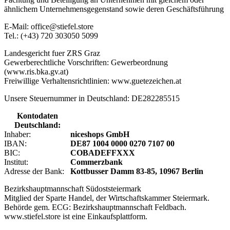
ähnlichem Unternehmensgegenstand sowie deren Geschäftsführung
E-Mail: office@stiefel.store
Tel.: (+43) 720 303050 5099
Landesgericht fuer ZRS Graz
Gewerberechtliche Vorschriften: Gewerbeordnung
(www.ris.bka.gv.at)
Freiwillige Verhaltensrichtlinien: www.guetezeichen.at
Unsere Steuernummer in Deutschland: DE282285515
Kontodaten
Deutschland:
Inhaber:
niceshops GmbH
IBAN:
DE87 1004 0000 0270 7107 00
BIC:
COBADEFFXXX
Institut:
Commerzbank
Adresse der Bank:
Kottbusser Damm 83-85, 10967 Berlin
Bezirkshauptmannschaft Südoststeiermark
Mitglied der Sparte Handel, der Wirtschaftskammer Steiermark.
Behörde gem. ECG: Bezirkshauptmannschaft Feldbach.
www.stiefel.store ist eine Einkaufsplattform.