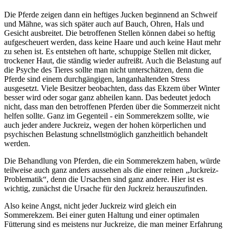
Die Pferde zeigen dann ein heftiges Jucken beginnend an Schweif
und Mähne, was sich später auch auf Bauch, Ohren, Hals und
Gesicht ausbreitet. Die betroffenen Stellen können dabei so heftig
aufgescheuert werden, dass keine Haare und auch keine Haut mehr
zu sehen ist. Es entstehen oft harte, schuppige Stellen mit dicker,
trockener Haut, die ständig wieder aufreißt. Auch die Belastung auf
die Psyche des Tieres sollte man nicht unterschätzen, denn die
Pferde sind einem durchgängigen, langanhaltenden Stress
ausgesetzt. Viele Besitzer beobachten, dass das Ekzem über Winter
besser wird oder sogar ganz abheilen kann. Das bedeutet jedoch
nicht, dass man den betroffenen Pferden über die Sommerzeit nicht
helfen sollte. Ganz im Gegenteil - ein Sommerekzem sollte, wie
auch jeder andere Juckreiz, wegen der hohen körperlichen und
psychischen Belastung schnellstmöglich ganzheitlich behandelt
werden.
Die Behandlung von Pferden, die ein Sommerekzem haben, würde
teilweise auch ganz anders aussehen als die einer reinen „Juckreiz-
Problematik“, denn die Ursachen sind ganz andere. Hier ist es
wichtig, zunächst die Ursache für den Juckreiz herauszufinden.
Also keine Angst, nicht jeder Juckreiz wird gleich ein
Sommerekzem. Bei einer guten Haltung und einer optimalen
Fütterung sind es meistens nur Juckreize, die man meiner Erfahrung