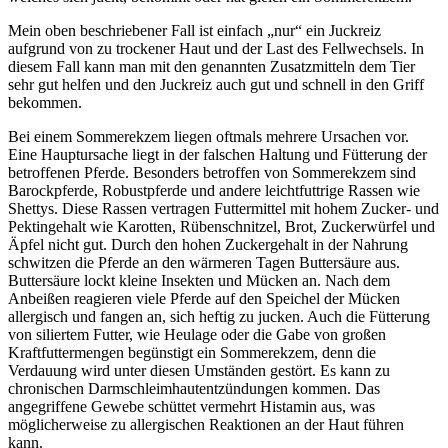
Mein oben beschriebener Fall ist einfach „nur“ ein Juckreiz
aufgrund von zu trockener Haut und der Last des Fellwechsels. In
diesem Fall kann man mit den genannten Zusatzmitteln dem Tier
sehr gut helfen und den Juckreiz auch gut und schnell in den Griff
bekommen.
Bei einem Sommerekzem liegen oftmals mehrere Ursachen vor.
Eine Hauptursache liegt in der falschen Haltung und Fütterung der
betroffenen Pferde. Besonders betroffen von Sommerekzem sind
Barockpferde, Robustpferde und andere leichtfuttrige Rassen wie
Shettys. Diese Rassen vertragen Futtermittel mit hohem Zucker- und
Pektingehalt wie Karotten, Rübenschnitzel, Brot, Zuckerwürfel und
Äpfel nicht gut. Durch den hohen Zuckergehalt in der Nahrung
schwitzen die Pferde an den wärmeren Tagen Buttersäure aus.
Buttersäure lockt kleine Insekten und Mücken an. Nach dem
Anbeißen reagieren viele Pferde auf den Speichel der Mücken
allergisch und fangen an, sich heftig zu jucken. Auch die Fütterung
von siliertem Futter, wie Heulage oder die Gabe von großen
Kraftfuttermengen begünstigt ein Sommerekzem, denn die
Verdauung wird unter diesen Umständen gestört. Es kann zu
chronischen Darmschleimhautentzündungen kommen. Das
angegriffene Gewebe schüttet vermehrt Histamin aus, was
möglicherweise zu allergischen Reaktionen an der Haut führen
kann.