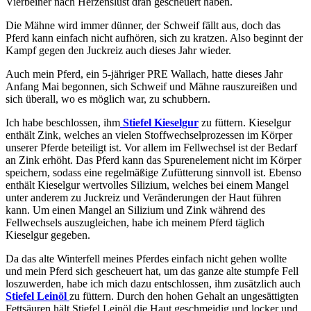
Vierbeiner nach Herzenslust dran gescheuert haben.
Die Mähne wird immer dünner, der Schweif fällt aus, doch das
Pferd kann einfach nicht aufhören, sich zu kratzen. Also beginnt der
Kampf gegen den Juckreiz auch dieses Jahr wieder.
Auch mein Pferd, ein 5-jähriger PRE Wallach, hatte dieses Jahr
Anfang Mai begonnen, sich Schweif und Mähne rauszureißen und
sich überall, wo es möglich war, zu schubbern.
Ich habe beschlossen, ihm
Stiefel Kieselgur
zu füttern. Kieselgur
enthält Zink, welches an vielen Stoffwechselprozessen im Körper
unserer Pferde beteiligt ist. Vor allem im Fellwechsel ist der Bedarf
an Zink erhöht. Das Pferd kann das Spurenelement nicht im Körper
speichern, sodass eine regelmäßige Zufütterung sinnvoll ist. Ebenso
enthält Kieselgur wertvolles Silizium, welches bei einem Mangel
unter anderem zu Juckreiz und Veränderungen der Haut führen
kann. Um einen Mangel an Silizium und Zink während des
Fellwechsels auszugleichen, habe ich meinem Pferd täglich
Kieselgur gegeben.
Da das alte Winterfell meines Pferdes einfach nicht gehen wollte
und mein Pferd sich gescheuert hat, um das ganze alte stumpfe Fell
loszuwerden, habe ich mich dazu entschlossen, ihm zusätzlich auch
Stiefel Leinöl
zu füttern. Durch den hohen Gehalt an ungesättigten
Fettsäuren hält Stiefel Leinöl die Haut geschmeidig und locker und