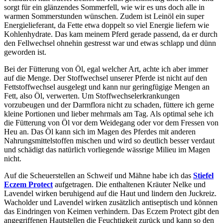
sorgt für ein glänzendes Sommerfell, wie wir es uns doch alle in
warmen Sommerstunden wünschen. Zudem ist Leinöl ein super
Energielieferant, da Fette etwa doppelt so viel Energie liefern wie
Kohlenhydrate. Das kam meinem Pferd gerade passend, da er durch
den Fellwechsel ohnehin gestresst war und etwas schlapp und dünn
geworden ist.
Bei der Fütterung von Öl, egal welcher Art, achte ich aber immer
auf die Menge. Der Stoffwechsel unserer Pferde ist nicht auf den
Fettstoffwechsel ausgelegt und kann nur geringfügige Mengen an
Fett, also Öl, verwerten. Um Stoffwechselerkrankungen
vorzubeugen und der Darmflora nicht zu schaden, füttere ich gerne
kleine Portionen und lieber mehrmals am Tag. Als optimal sehe ich
die Fütterung von Öl vor dem Weidegang oder vor dem Fressen von
Heu an. Das Öl kann sich im Magen des Pferdes mit anderen
Nahrungsmittelstoffen mischen und wird so deutlich besser verdaut
und schädigt das natürlich vorliegende wässrige Milieu im Magen
nicht.
Auf die Scheuerstellen an Schweif und Mähne habe ich das
Stiefel
Eczem Protect
aufgetragen. Die enthaltenen Kräuter Nelke und
Lavendel wirken beruhigend auf die Haut und lindern den Juckreiz.
Wacholder und Lavendel wirken zusätzlich antiseptisch und können
das Eindringen von Keimen verhindern. Das Eczem Protect gibt den
angegriffenen Hautstellen die Feuchtigkeit zurück und kann so den