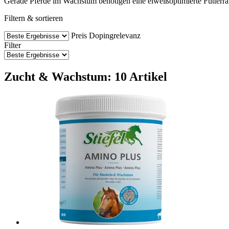
Gerade Pferde im Wachstum benötigen eine eiweißoptimierte Futterratio
Filtern & sortieren
Preis
Dopingrelevanz
Filter
Zucht & Wachstum: 10 Artikel