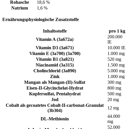
Rohasche
18,6 %
Natrium
1,6 %
Ernährungsphysiologische Zusatzstoffe
Inhaltsstoffe
pro 1 kg
200.000
Vitamin A (3a672a)
IE
Vitamin D3 (3a671)
10.000 IE
Vitamin E (3a700) (3a700)
1.000 mg
Vitamin B1 (3a821)
520 mg
Niacinamid (3a315)
1.500 mg
Cholinchlorid (3a890)
5.000 mg
Zink
1.000 mg
Mangan als Mangan-(II)-Sulfat
300 mg
Eisen-II-Glycinchelat-Hydrat
800 mg
Kupfersulfat, Pentahydrat
500 mg
Jod
20 mg
Cobalt als gecoatetes Cobalt-II-carbonat-Granulat
12 mg
(3b304)
44.000
DL-Methionin
mg
52.000