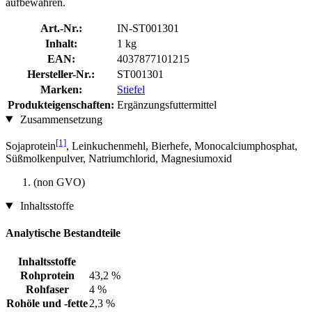
aufbewahren.
Art.-Nr.:
IN-ST001301
Inhalt:
1 kg
EAN:
4037877101215
Hersteller-Nr.:
ST001301
Marken:
Stiefel
Produkteigenschaften:
Ergänzungsfuttermittel
Zusammensetzung
[1]
Sojaprotein
, Leinkuchenmehl, Bierhefe, Monocalciumphosphat,
Süßmolkenpulver, Natriumchlorid, Magnesiumoxid
(non GVO)
Inhaltsstoffe
Analytische Bestandteile
Inhaltsstoffe
Rohprotein
43,2 %
Rohfaser
4 %
Rohöle und -fette
2,3 %