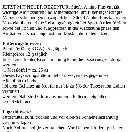
JETZT MIT NEUER REZEPTUR. Stiefel Amino Plus enthält
wichtige Aminosäuren und Mineralstoffe, um fütterungsbedingte
Mangelerscheinungen auszugleichen. Stiefel Amino Plus kann den
Muskelaufbau und die Leistungsfähigkeit bei Sportpferden fördern
sowie bei Fohlen und Jungpferden in der Wachstumsphase den
Aufbau von Knochengerüst und Muskulatur unterstützen.
Fütterungshinweis:
Pferde (600 kg KGW) 25 g täglich
Kleinpferde 12 g täglich
In Zeiten erhöhter Beanspruchung kann die Dosierung verdoppelt
werden.
(1 Messlöffel = ca. 25 g)
Dieses Ergänzungsfuttermittel darf wegen des gegenüber
Alleinfuttermitteln
höheren Gehaltes an Kupfer nur bis zu 5% der Tagesration täglich
verfüttert
werden. Nährstoffzufuhr aus anderen Futtermittelquellen
berücksichtigen.
Lagerhinweis:
Futtermittel kühl, trocken und vor direkter Sonneneinstrahlung
geschützt lagern.
Nach Anbruch zügig verbrauchen. Vor kleinen Kindern gesichert