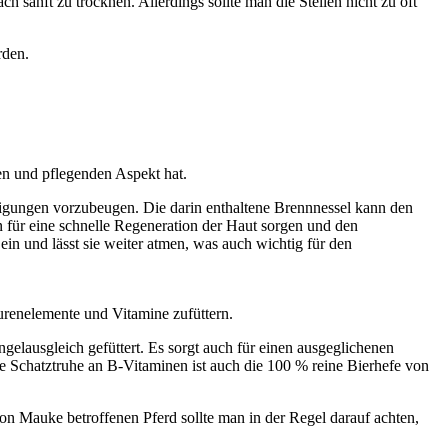
sanft zu trocknen. Allerdings sollte man die Stellen nicht zu oft
rden.
den und pflegenden Aspekt hat.
digungen vorzubeugen. Die darin enthaltene Brennnessel kann den
 für eine schnelle Regeneration der Haut sorgen und den
in und lässt sie weiter atmen, was auch wichtig für den
urenelemente und Vitamine zufüttern.
elausgleich gefüttert. Es sorgt auch für einen ausgeglichenen
ine Schatztruhe an B-Vitaminen ist auch die 100 % reine Bierhefe von
on Mauke betroffenen Pferd sollte man in der Regel darauf achten,