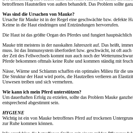
betroffenen Hautstellen von außen behandelt. Das Problem sollte gan
Was sind die Ursachen von Mauke?
Ursache für Mauke ist in der Regel eine geschwächte bzw. defekte Hau
Keime in die Haut eindringen und Entzündungen hervorrufen.
Die Haut ist das größte Organ des Pferdes und fungiert hauptsächlic
Mauke tritt meistens in der nasskalten Jahreszeit auf. Das heißt, 
muss. Ist das Immunsystem überfordert bzw. geschwächt, ist oft auch 
der Zeit des Fellwechsels kommt nun auch noch der Wetterumschwung 
Pferde bekommen oftmals keine Ruhe und kommen ständig mit feuch
Nässe, Wärme und Schlamm schaffen ein optimales Milieu für die u
Die Struktur der Haut wird porös, die Hautzellen verlieren an Elastiz
Unwesen treiben und sich vermehren.
Wie kann ich mein Pferd unterstützen?
Um dauerhaften Erfolg zu erzielen, sollte das Problem Mauke ganzheit
entsprechend abgestimmt sein.
HYGIENE
Wichtig ist ein von Mauke betroffenes Pferd auf trockenen Untergru
zur Ruhe kommen können.