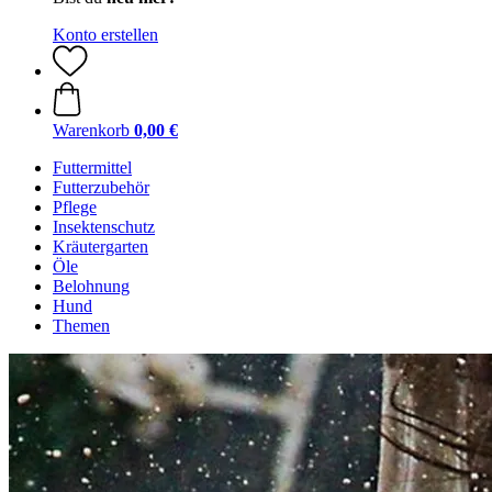
Konto erstellen
Warenkorb
0,00 €
Futtermittel
Futterzubehör
Pflege
Insektenschutz
Kräutergarten
Öle
Belohnung
Hund
Themen