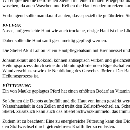
Wir empfehlen die betroffenen Stellen mit einem milden Pflegeprodukt
waschen, da auch Waschen und Reiben die Haut wiederum reizen ka
Vorbeugend sollte man darauf achten, dass speziell die gefährdeten St
PFLEGE
Nasse, aufgeweichte Haut wie auch trockene, rissige Haut ist eine L
Daher sollte die Haut sanft geschmeidig gepflegt werden.
Die Stiefel Akut Lotion ist ein Hautpflegebalsam mit Brennnessel und
Johanniskraut und Kokosöl können antiseptisch wirken und gleichzei
Heilungsprozess durch seine durchblutungsfördernden Eigentschaften 
Wundverschluss sowie die Neubildung des Gewebes fördern. Der Balsam
Heilungsprozess ist.
FÜTTERUNG
Ein von Mauke geplagtes Pferd hat einen erhöhten Bedarf an Vitamin
So können die Depots aufgefüllt und die Haut von innen gestärkt wer
Wasserhaushalt in den Zellen und treibt den Zellstoffwechsel an. Scha
Stiefel. Zusätzlich kann auch das Stiefel Schwarzkümmelöl das Immu
Zudem ist zu beachten: Eine zu energiereiche Fütterung kann den Dic
den Stoffwechsel durch getreidefreies Kraftfutter zu entlasten.