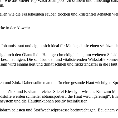
 - wie das Stiefel Top Wash Shampoo - zu säubern und unbedingt danach 
nn.
ellen wie die Fesselbeugen sauber, trocken und krustenfrei gehalten we
ücke in der Abwehr.
 Johanniskraut und eignet sich ideal für Mauke, da sie einen schützen
tig durch den Ölanteil die Haut geschmeidig halten, um weiteren Schä
beschleunigen. Die schützenden und vitalisierenden Wirkstoffe können
 wird einmassiert und dringt schnell und rückstandsfrei in die Haut e
en und Zink. Daher sollte man die für eine gesunde Haut wichtigen Sp
den. Zink und B-vitaminreiches Stiefel Kieselgur wird als Kur zum Mang
dstoffe werden schneller abtransportiert; die Haut wird „gereinigt“. E
nsystem und die Hautfunktionen positiv beeinflussen.
kdarm belasten und Stoffwechselprozesse beeinträchtigen. Bei einem v