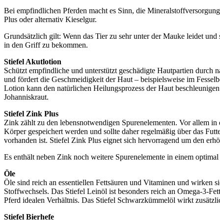
Bei empfindlichen Pferden macht es Sinn, die Mineralstoffversorgung 
Plus oder alternativ Kieselgur.
Grundsätzlich gilt: Wenn das Tier zu sehr unter der Mauke leidet und
in den Griff zu bekommen.
Stiefel Akutlotion
Schützt empfindliche und unterstützt geschädigte Hautpartien durch 
und fördert die Geschmeidigkeit der Haut – beispielsweise im Fesselb
Lotion kann den natürlichen Heilungsprozess der Haut beschleunigen
Johanniskraut.
Stiefel Zink Plus
Zink zählt zu den lebensnotwendigen Spurenelementen. Vor allem in d
Körper gespeichert werden und sollte daher regelmäßig über das Futt
vorhanden ist. Stiefel Zink Plus eignet sich hervorragend um den erh
Es enthält neben Zink noch weitere Spurenelemente in einem optimal
Öle
Öle sind reich an essentiellen Fettsäuren und Vitaminen und wirken si
Stoffwechsels. Das Stiefel Leinöl ist besonders reich an Omega-3-F
Pferd idealen Verhältnis. Das Stiefel Schwarzkümmelöl wirkt zusätzl
Stiefel Bierhefe