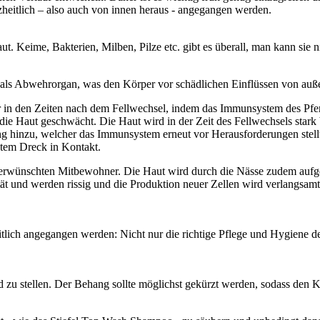
zheitlich – also auch von innen heraus - angegangen werden.
t. Keime, Bakterien, Milben, Pilze etc. gibt es überall, man kann sie 
h als Abwehrorgan, was den Körper vor schädlichen Einflüssen von auße
immer in den Zeiten nach dem Fellwechsel, indem das Immunsystem des 
die Haut geschwächt. Die Haut wird in der Zeit des Fellwechsels stark
hinzu, welcher das Immunsystem erneut vor Herausforderungen stellt.
tem Dreck in Kontakt.
nerwünschten Mitbewohner. Die Haut wird durch die Nässe zudem aufge
ität und werden rissig und die Produktion neuer Zellen wird verlangsam
lich angegangen werden: Nicht nur die richtige Pflege und Hygiene der
nd zu stellen. Der Behang sollte möglichst gekürzt werden, sodass de