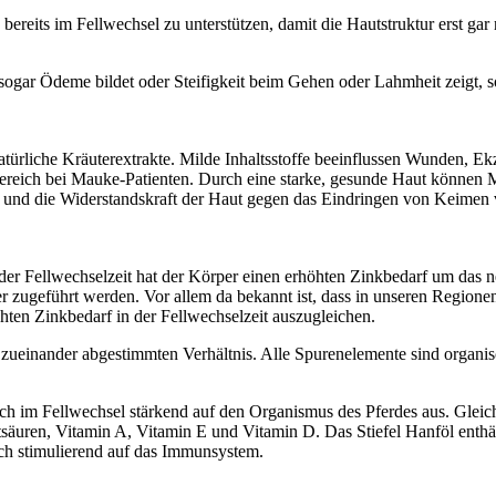
bereits im Fellwechsel zu unterstützen, damit die Hautstruktur erst gar
 sogar Ödeme bildet oder Steifigkeit beim Gehen oder Lahmheit zeigt, 
natürliche Kräuterextrakte. Milde Inhaltsstoffe beeinflussen Wunden, E
ereich bei Mauke-Patienten. Durch eine starke, gesunde Haut können Mil
 und die Widerstandskraft der Haut gegen das Eindringen von Keimen 
er Fellwechselzeit hat der Körper einen erhöhten Zinkbedarf um das n
er zugeführt werden. Vor allem da bekannt ist, dass in unseren Regio
öhten Zinkbedarf in der Fellwechselzeit auszugleichen.
 zueinander abgestimmten Verhältnis. Alle Spurenelemente sind organ
ch im Fellwechsel stärkend auf den Organismus des Pferdes aus. Gleichze
ettsäuren, Vitamin A, Vitamin E und Vitamin D. Das Stiefel Hanföl ent
ich stimulierend auf das Immunsystem.