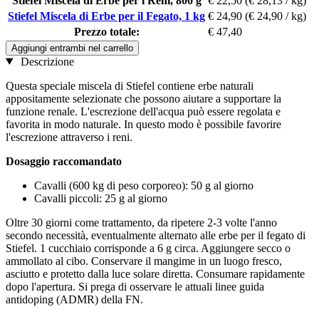
Stiefel Miscela di Erbe per i Reni, 800 g
€ 22,50
(€ 28,13 / kg)
Stiefel Miscela di Erbe per il Fegato, 1 kg
€ 24,90
(€ 24,90 / kg)
Prezzo totale:
€ 47,40
Aggiungi entrambi nel carrello
Descrizione
Questa speciale miscela di Stiefel contiene erbe naturali
appositamente selezionate che possono aiutare a supportare la
funzione renale. L'escrezione dell'acqua può essere regolata e
favorita in modo naturale. In questo modo è possibile favorire
l'escrezione attraverso i reni.
Dosaggio raccomandato
Cavalli (600 kg di peso corporeo): 50 g al giorno
Cavalli piccoli: 25 g al giorno
Oltre 30 giorni come trattamento, da ripetere 2-3 volte l'anno
secondo necessità, eventualmente alternato alle erbe per il fegato di
Stiefel. 1 cucchiaio corrisponde a 6 g circa. Aggiungere secco o
ammollato al cibo. Conservare il mangime in un luogo fresco,
asciutto e protetto dalla luce solare diretta. Consumare rapidamente
dopo l'apertura. Si prega di osservare le attuali linee guida
antidoping (ADMR) della FN.