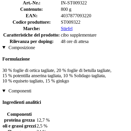
Art.-Nr.:
IN-ST009322
Contenuto:
800 g
EAN:
4037877093220
Codice produttore:
ST009322
Marche:
Stiefel
Caratteristiche del prodotto:
cibo supplementare
Rilevanza per doping:
48 ore di attesa
Composizione
Formulazione
30 % foglie di ortica tagliate, 20 % foglie di betulla tagliate,
15 % potentilla anserina tagliata, 10 % Solidago tagliata,
10 % equiseto tagliato, 15 % ginkgo
Componenti
Ingredienti analitici
Componenti
proteina grezza
12,7 %
oli e grassi grezzi
2,5 %