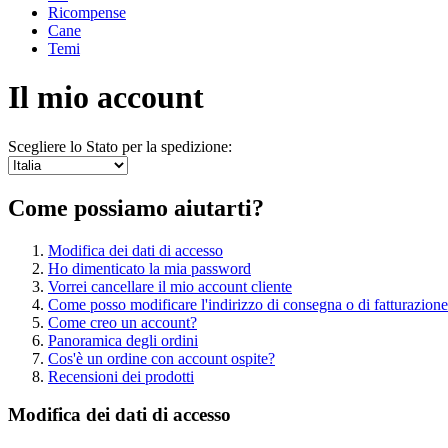
Ricompense
Cane
Temi
Il mio account
Scegliere lo Stato per la spedizione:
Come possiamo aiutarti?
Modifica dei dati di accesso
Ho dimenticato la mia password
Vorrei cancellare il mio account cliente
Come posso modificare l'indirizzo di consegna o di fatturazion
Come creo un account?
Panoramica degli ordini
Cos'è un ordine con account ospite?
Recensioni dei prodotti
Modifica dei dati di accesso