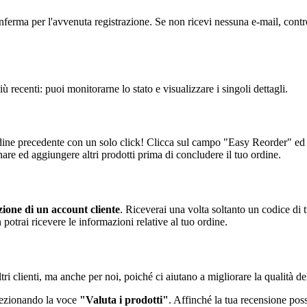
nferma per l'avvenuta registrazione. Se non ricevi nessuna e-mail, control
 recenti: puoi monitorarne lo stato e visualizzare i singoli dettagli.
ll'ordine precedente con un solo click! Clicca sul campo "Easy Reorder" ed
nare ed aggiungere altri prodotti prima di concludere il tuo ordine.
zione di un account cliente
. Riceverai una volta soltanto un codice di 
n potrai ricevere le informazioni relative al tuo ordine.
tri clienti, ma anche per noi, poiché ci aiutano a migliorare la qualità de
elezionando la voce
"Valuta i prodotti"
. Affinché la tua recensione poss