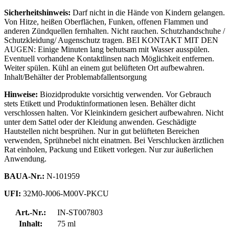
Sicherheitshinweis:
Darf nicht in die Hände von Kindern gelangen.
Von Hitze, heißen Oberflächen, Funken, offenen Flammen und
anderen Zündquellen fernhalten. Nicht rauchen. Schutzhandschuhe /
Schutzkleidung/ Augenschutz tragen. BEI KONTAKT MIT DEN
AUGEN: Einige Minuten lang behutsam mit Wasser ausspülen.
Eventuell vorhandene Kontaktlinsen nach Möglichkeit entfernen.
Weiter spülen. Kühl an einem gut belüfteten Ort aufbewahren.
Inhalt/Behälter der Problemabfallentsorgung
Hinweise:
Biozidprodukte vorsichtig verwenden. Vor Gebrauch
stets Etikett und Produktinformationen lesen. Behälter dicht
verschlossen halten. Vor Kleinkindern gesichert aufbewahren. Nicht
unter dem Sattel oder der Kleidung anwenden. Geschädigte
Hautstellen nicht besprühen. Nur in gut belüfteten Bereichen
verwenden, Sprühnebel nicht einatmen. Bei Verschlucken ärztlichen
Rat einholen, Packung und Etikett vorlegen. Nur zur äußerlichen
Anwendung.
BAUA-Nr.:
N-101959
UFI:
32M0-J006-M00V-PKCU
Art.-Nr.:
IN-ST007803
Inhalt:
75 ml