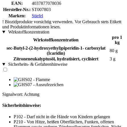
EAN:
4037877078036
Hersteller-Nr.:
ST007803
Marken:
Stiefel
!
Biozidprodukte vorsichtig verwenden. Vor Gebrauch stets Etikett
und Produktinformationen lesen.
Wirkstoffkonzentration
pro 1
Wirkstoffkonzentration
kg
sec-Butyl-2-(2-hydroxyethyl)piperidin-1- carboxylat
80 g
(Icaridin)
Zitroneneukalyptusöl, hydratisiert, cyclisiert
3 g
Sicherheits- & Gefahrenhinweise
Signalwort: Achtung
Sicherheitshinweise:
P102 - Darf nicht in die Hände von Kindern gelangen
P210 - Von Hitze, heißen Oberflächen, Funken, offenen
Flammen sowie anderen Zündquellenarten fernhalten. Nicht