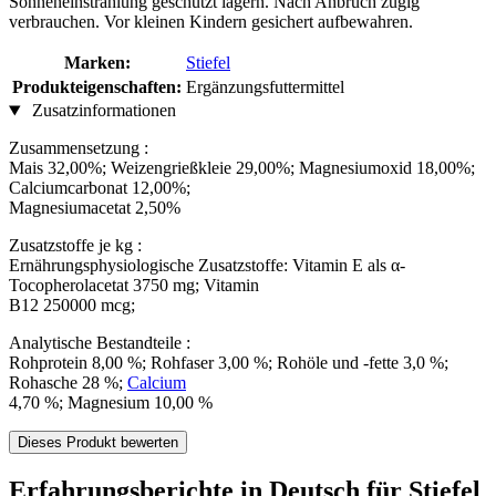
Sonneneinstrahlung geschützt lagern. Nach Anbruch zügig
verbrauchen. Vor kleinen Kindern gesichert aufbewahren.
Marken:
Stiefel
Produkteigenschaften:
Ergänzungsfuttermittel
Zusatzinformationen
Zusammensetzung :
Mais 32,00%; Weizengrießkleie 29,00%; Magnesiumoxid 18,00%;
Calciumcarbonat 12,00%;
Magnesiumacetat 2,50%
Zusatzstoffe je kg :
Ernährungsphysiologische Zusatzstoffe: Vitamin E als α-
Tocopherolacetat 3750 mg; Vitamin
B12 250000 mcg;
Analytische Bestandteile :
Rohprotein 8,00 %; Rohfaser 3,00 %; Rohöle und -fette 3,0 %;
Rohasche 28 %;
Calcium
4,70 %; Magnesium 10,00 %
Dieses Produkt bewerten
Erfahrungsberichte in Deutsch für Stiefel