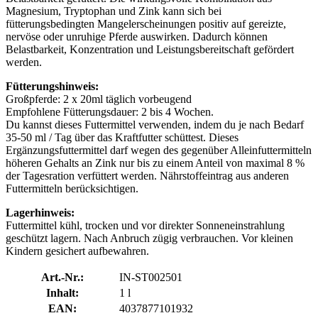
Magnesium, Tryptophan und Zink kann sich bei
fütterungsbedingten Mangelerscheinungen positiv auf gereizte,
nervöse oder unruhige Pferde auswirken. Dadurch können
Belastbarkeit, Konzentration und Leistungsbereitschaft gefördert
werden.
Fütterungshinweis:
Großpferde: 2 x 20ml täglich vorbeugend
Empfohlene Fütterungsdauer: 2 bis 4 Wochen.
Du kannst dieses Futtermittel verwenden, indem du je nach Bedarf
35-50 ml / Tag über das Kraftfutter schüttest. Dieses
Ergänzungsfuttermittel darf wegen des gegenüber Alleinfuttermitteln
höheren Gehalts an Zink nur bis zu einem Anteil von maximal 8 %
der Tagesration verfüttert werden. Nährstoffeintrag aus anderen
Futtermitteln berücksichtigen.
Lagerhinweis:
Futtermittel kühl, trocken und vor direkter Sonneneinstrahlung
geschützt lagern. Nach Anbruch zügig verbrauchen. Vor kleinen
Kindern gesichert aufbewahren.
Art.-Nr.:
IN-ST002501
Inhalt:
1 l
EAN:
4037877101932