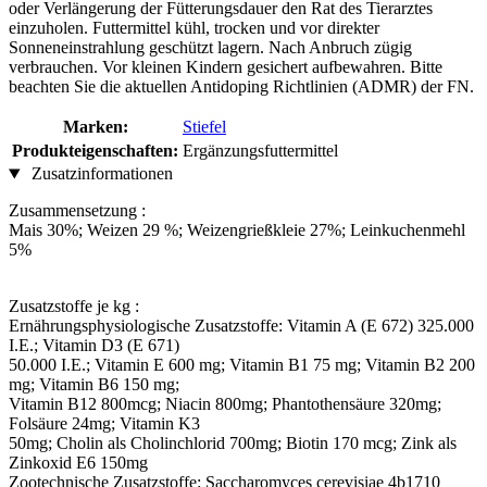
oder Verlängerung der Fütterungsdauer den Rat des Tierarztes
einzuholen. Futtermittel kühl, trocken und vor direkter
Sonneneinstrahlung geschützt lagern. Nach Anbruch zügig
verbrauchen. Vor kleinen Kindern gesichert aufbewahren. Bitte
beachten Sie die aktuellen Antidoping Richtlinien (ADMR) der FN.
Marken:
Stiefel
Produkteigenschaften:
Ergänzungsfuttermittel
Zusatzinformationen
Zusammensetzung :
Mais 30%; Weizen 29 %; Weizengrießkleie 27%; Leinkuchenmehl
5%
Zusatzstoffe je kg :
Ernährungsphysiologische Zusatzstoffe: Vitamin A (E 672) 325.000
I.E.; Vitamin D3 (E 671)
50.000 I.E.; Vitamin E 600 mg; Vitamin B1 75 mg; Vitamin B2 200
mg; Vitamin B6 150 mg;
Vitamin B12 800mcg; Niacin 800mg; Phantothensäure 320mg;
Folsäure 24mg; Vitamin K3
50mg; Cholin als Cholinchlorid 700mg; Biotin 170 mcg; Zink als
Zinkoxid E6 150mg
Zootechnische Zusatzstoffe: Saccharomyces cerevisiae 4b1710