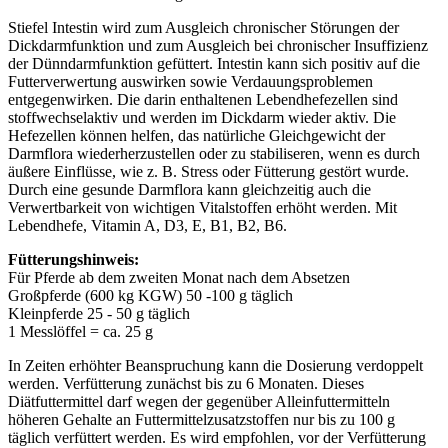
Stiefel Intestin wird zum Ausgleich chronischer Störungen der
Dickdarmfunktion und zum Ausgleich bei chronischer Insuffizienz
der Dünndarmfunktion gefüttert. Intestin kann sich positiv auf die
Futterverwertung auswirken sowie Verdauungsproblemen
entgegenwirken. Die darin enthaltenen Lebendhefezellen sind
stoffwechselaktiv und werden im Dickdarm wieder aktiv. Die
Hefezellen können helfen, das natürliche Gleichgewicht der
Darmflora wiederherzustellen oder zu stabiliseren, wenn es durch
äußere Einflüsse, wie z. B. Stress oder Fütterung gestört wurde.
Durch eine gesunde Darmflora kann gleichzeitig auch die
Verwertbarkeit von wichtigen Vitalstoffen erhöht werden. Mit
Lebendhefe, Vitamin A, D3, E, B1, B2, B6.
Fütterungshinweis:
Für Pferde ab dem zweiten Monat nach dem Absetzen
Großpferde (600 kg KGW) 50 -100 g täglich
Kleinpferde 25 - 50 g täglich
1 Messlöffel = ca. 25 g
In Zeiten erhöhter Beanspruchung kann die Dosierung verdoppelt
werden. Verfütterung zunächst bis zu 6 Monaten. Dieses
Diätfuttermittel darf wegen der gegenüber Alleinfuttermitteln
höheren Gehalte an Futtermittelzusatzstoffen nur bis zu 100 g
täglich verfüttert werden. Es wird empfohlen, vor der Verfütterung