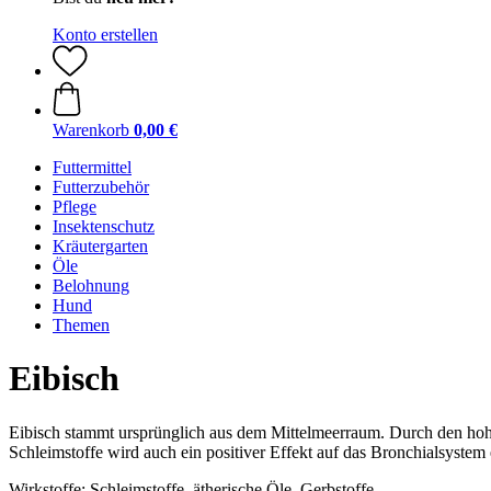
Konto erstellen
Warenkorb
0,00 €
Futtermittel
Futterzubehör
Pflege
Insektenschutz
Kräutergarten
Öle
Belohnung
Hund
Themen
Eibisch
Eibisch stammt ursprünglich aus dem Mittelmeerraum. Durch den hoh
Schleimstoffe wird auch ein positiver Effekt auf das Bronchialsystem 
Wirkstoffe: Schleimstoffe, ätherische Öle, Gerbstoffe