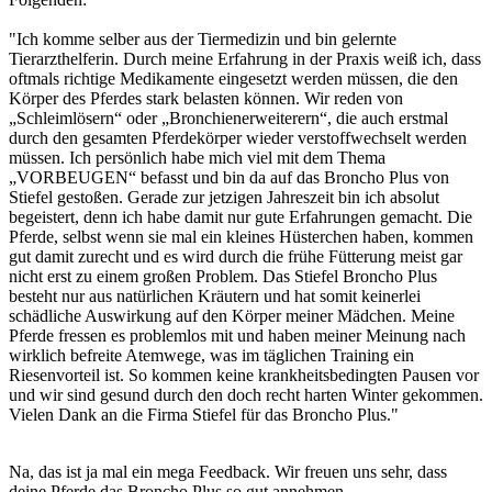
"Ich komme selber aus der Tiermedizin und bin gelernte
Tierarzthelferin. Durch meine Erfahrung in der Praxis weiß ich, dass
oftmals richtige Medikamente eingesetzt werden müssen, die den
Körper des Pferdes stark belasten können. Wir reden von
„Schleimlösern“ oder „Bronchienerweiterern“, die auch erstmal
durch den gesamten Pferdekörper wieder verstoffwechselt werden
müssen. Ich persönlich habe mich viel mit dem Thema
„VORBEUGEN“ befasst und bin da auf das Broncho Plus von
Stiefel gestoßen. Gerade zur jetzigen Jahreszeit bin ich absolut
begeistert, denn ich habe damit nur gute Erfahrungen gemacht. Die
Pferde, selbst wenn sie mal ein kleines Hüsterchen haben, kommen
gut damit zurecht und es wird durch die frühe Fütterung meist gar
nicht erst zu einem großen Problem. Das Stiefel Broncho Plus
besteht nur aus natürlichen Kräutern und hat somit keinerlei
schädliche Auswirkung auf den Körper meiner Mädchen. Meine
Pferde fressen es problemlos mit und haben meiner Meinung nach
wirklich befreite Atemwege, was im täglichen Training ein
Riesenvorteil ist. So kommen keine krankheitsbedingten Pausen vor
und wir sind gesund durch den doch recht harten Winter gekommen.
Vielen Dank an die Firma Stiefel für das Broncho Plus."
Na, das ist ja mal ein mega Feedback. Wir freuen uns sehr, dass
deine Pferde das Broncho Plus so gut annehmen.