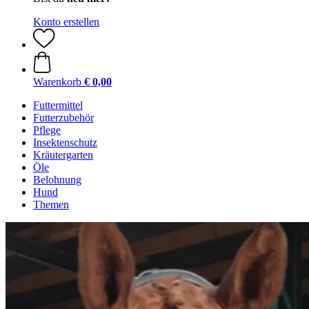
Konto erstellen
Warenkorb
€ 0,00
Futtermittel
Futterzubehör
Pflege
Insektenschutz
Kräutergarten
Öle
Belohnung
Hund
Themen