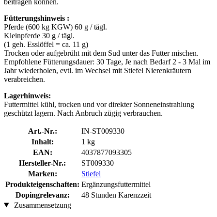
beitragen können.
Fütterungshinweis :
Pferde (600 kg KGW) 60 g / tägl.
Kleinpferde 30 g / tägl.
(1 geh. Esslöffel = ca. 11 g)
Trocken oder aufgebrüht mit dem Sud unter das Futter mischen.
Empfohlene Fütterungsdauer: 30 Tage, Je nach Bedarf 2 - 3 Mal im
Jahr wiederholen, evtl. im Wechsel mit Stiefel Nierenkräutern
verabreichen.
Lagerhinweis:
Futtermittel kühl, trocken und vor direkter Sonneneinstrahlung
geschützt lagern. Nach Anbruch zügig verbrauchen.
Art.-Nr.:
IN-ST009330
Inhalt:
1 kg
EAN:
4037877093305
Hersteller-Nr.:
ST009330
Marken:
Stiefel
Produkteigenschaften:
Ergänzungsfuttermittel
Dopingrelevanz:
48 Stunden Karenzzeit
Zusammensetzung