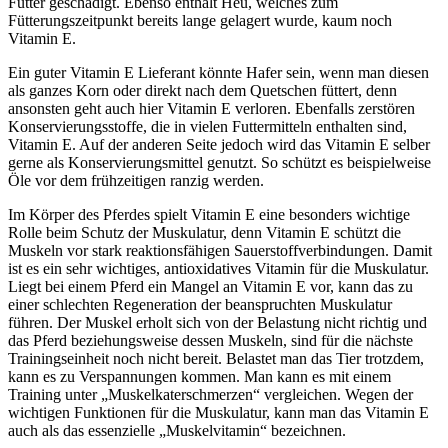
Futter geschädigt. Ebenso enthält Heu, welches zum
Fütterungszeitpunkt bereits lange gelagert wurde, kaum noch
Vitamin E.
Ein guter Vitamin E Lieferant könnte Hafer sein, wenn man diesen
als ganzes Korn oder direkt nach dem Quetschen füttert, denn
ansonsten geht auch hier Vitamin E verloren. Ebenfalls zerstören
Konservierungsstoffe, die in vielen Futtermitteln enthalten sind,
Vitamin E. Auf der anderen Seite jedoch wird das Vitamin E selber
gerne als Konservierungsmittel genutzt. So schützt es beispielweise
Öle vor dem frühzeitigen ranzig werden.
Im Körper des Pferdes spielt Vitamin E eine besonders wichtige
Rolle beim Schutz der Muskulatur, denn Vitamin E schützt die
Muskeln vor stark reaktionsfähigen Sauerstoffverbindungen. Damit
ist es ein sehr wichtiges, antioxidatives Vitamin für die Muskulatur.
Liegt bei einem Pferd ein Mangel an Vitamin E vor, kann das zu
einer schlechten Regeneration der beanspruchten Muskulatur
führen. Der Muskel erholt sich von der Belastung nicht richtig und
das Pferd beziehungsweise dessen Muskeln, sind für die nächste
Trainingseinheit noch nicht bereit. Belastet man das Tier trotzdem,
kann es zu Verspannungen kommen. Man kann es mit einem
Training unter „Muskelkaterschmerzen“ vergleichen. Wegen der
wichtigen Funktionen für die Muskulatur, kann man das Vitamin E
auch als das essenzielle „Muskelvitamin“ bezeichnen.