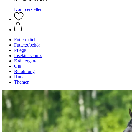
Konto erstellen
Futtermittel
Futterzubehör
Pflege
Insektenschutz
Kräutergarten
Öle
Belohnung
Hund
Themen