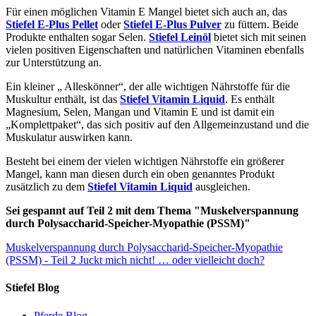
Für einen möglichen Vitamin E Mangel bietet sich auch an, das
Stiefel E-Plus Pellet
oder
Stiefel E-Plus Pulver
zu füttern. Beide
Produkte enthalten sogar Selen.
Stiefel Leinöl
bietet sich mit seinen
vielen positiven Eigenschaften und natürlichen Vitaminen ebenfalls
zur Unterstützung an.
Ein kleiner „ Alleskönner“, der alle wichtigen Nährstoffe für die
Muskultur enthält, ist das
Stiefel Vitamin Liquid
. Es enthält
Magnesium, Selen, Mangan und Vitamin E und ist damit ein
„Komplettpaket“, das sich positiv auf den Allgemeinzustand und die
Muskulatur auswirken kann.
Besteht bei einem der vielen wichtigen Nährstoffe ein größerer
Mangel, kann man diesen durch ein oben genanntes Produkt
zusätzlich zu dem
Stiefel Vitamin Liquid
ausgleichen.
Sei gespannt auf Teil 2 mit dem Thema "Muskelverspannung
durch Polysaccharid-Speicher-Myopathie (PSSM)"
Muskelverspannung durch Polysaccharid-Speicher-Myopathie
(PSSM) - Teil 2
Juckt mich nicht! … oder vielleicht doch?
Stiefel Blog
Pferde Blog