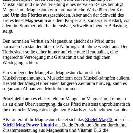
Muskulatur und die Weiterleitung eines nervalen Reizes benötigt
Magnesium. Magnesium wird auf natürliche Weise über den Kot
und Urin des Pferdes ausgeschieden. Aber auch der Schweiß des
Tieres leitet Magnesium aus dem Körper aus, sodass der Bedarf, vor
allem im Sommer oder bei intensiver, schweißtreibender Belastung,
steigt.
Den normalen Verlust an Magnesium gleicht das Pferd unter
normalen Umständen über die Nahrungsaufnahme wieder aus. Der
Tierbesitzer sollte daher immer auf eine gute Heuqualität, eine
artgerechte Versorgung mit Grünschnitt und den täglichen
Weidegang achten.
Ein vorliegender Mangel an Magnesium kann sich in
Muskelverspannungen, Muskelzittern oder Muskelkrämpfen äußern.
Besteht der Mangel über einen längeren Zeitraum hinweg, kann es
sogar zum Abbau von Muskeln kommen.
Prinzipiell kann es eher zu einem Mangel an Magnesium kommen
als zu einer Überversorgung, da das Pferd meistens unproblematisch
die dreifache Menge des täglichen Bedarfs zu sich nehmen könnte.
Als Lieferant für Magnesium bietet sich das
Stiefel Mag12
oder das
Stiefel Mag Power Liquid
an. Beide Produkte können durch ihre
Zusammensetzung aus Magnesium und Vitamin B12 die