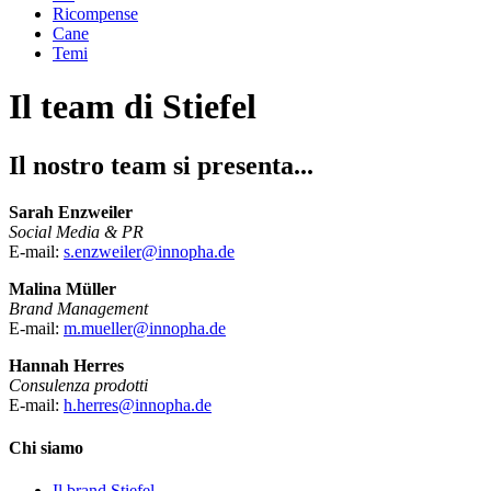
Ricompense
Cane
Temi
Il team di Stiefel
Il nostro team si presenta...
Sarah Enzweiler
Social Media & PR
E-mail:
s.enzweiler@innopha.de
Malina Müller
Brand Management
E-mail:
m.mueller@innopha.de
Hannah Herres
Consulenza prodotti
E-mail:
h.herres@innopha.de
Chi siamo
Il brand Stiefel