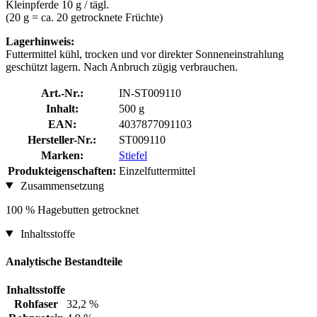
Kleinpferde 10 g / tägl.
(20 g = ca. 20 getrocknete Früchte)
Lagerhinweis:
Futtermittel kühl, trocken und vor direkter Sonneneinstrahlung
geschützt lagern. Nach Anbruch zügig verbrauchen.
Art.-Nr.:
IN-ST009110
Inhalt:
500 g
EAN:
4037877091103
Hersteller-Nr.:
ST009110
Marken:
Stiefel
Produkteigenschaften:
Einzelfuttermittel
Zusammensetzung
100 % Hagebutten getrocknet
Inhaltsstoffe
Analytische Bestandteile
Inhaltsstoffe
Rohfaser
32,2 %