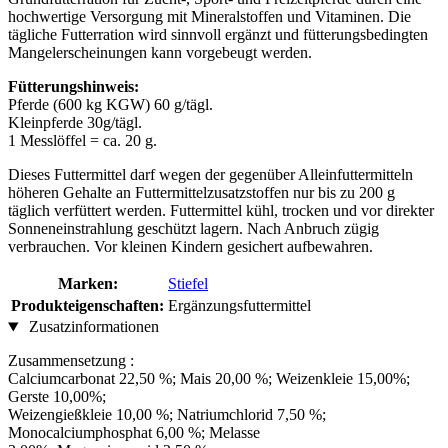
hochwertige Versorgung mit Mineralstoffen und Vitaminen. Die
tägliche Futterration wird sinnvoll ergänzt und fütterungsbedingten
Mangelerscheinungen kann vorgebeugt werden.
Fütterungshinweis:
Pferde (600 kg KGW) 60 g/tägl.
Kleinpferde 30g/tägl.
1 Messlöffel = ca. 20 g.
Dieses Futtermittel darf wegen der gegenüber Alleinfuttermitteln
höheren Gehalte an Futtermittelzusatzstoffen nur bis zu 200 g
täglich verfüttert werden. Futtermittel kühl, trocken und vor direkter
Sonneneinstrahlung geschützt lagern. Nach Anbruch zügig
verbrauchen. Vor kleinen Kindern gesichert aufbewahren.
Marken:
Stiefel
Produkteigenschaften:
Ergänzungsfuttermittel
Zusatzinformationen
Zusammensetzung :
Calciumcarbonat 22,50 %; Mais 20,00 %; Weizenkleie 15,00%;
Gerste 10,00%;
Weizengießkleie 10,00 %; Natriumchlorid 7,50 %;
Monocalciumphosphat 6,00 %; Melasse