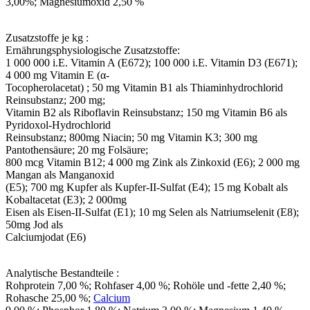
3,00%; Magnesiumoxid 2,50 %
Zusatzstoffe je kg :
Ernährungsphysiologische Zusatzstoffe:
1 000 000 i.E. Vitamin A (E672); 100 000 i.E. Vitamin D3 (E671);
4 000 mg Vitamin E (α-
Tocopherolacetat) ; 50 mg Vitamin B1 als Thiaminhydrochlorid
Reinsubstanz; 200 mg;
Vitamin B2 als Riboflavin Reinsubstanz; 150 mg Vitamin B6 als
Pyridoxol-Hydrochlorid
Reinsubstanz; 800mg Niacin; 50 mg Vitamin K3; 300 mg
Pantothensäure; 20 mg Folsäure;
800 mcg Vitamin B12; 4 000 mg Zink als Zinkoxid (E6); 2 000 mg
Mangan als Manganoxid
(E5); 700 mg Kupfer als Kupfer-II-Sulfat (E4); 15 mg Kobalt als
Kobaltacetat (E3); 2 000mg
Eisen als Eisen-II-Sulfat (E1); 10 mg Selen als Natriumselenit (E8);
50mg Jod als
Calciumjodat (E6)
Analytische Bestandteile :
Rohprotein 7,00 %; Rohfaser 4,00 %; Rohöle und -fette 2,40 %;
Rohasche 25,00 %;
Calcium