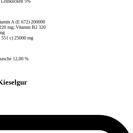
; Leinkucken 5%
itamin A (E 672) 200000
 220 mg; Vitamin B2 320
 mg
(E 551 c) 25000 mg
ohasche 12,00 %
Kieselgur