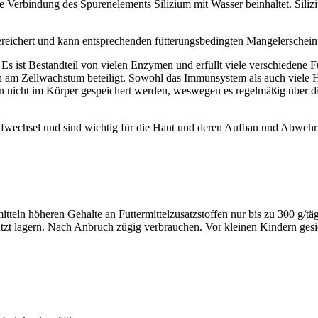
eine Verbindung des Spurenelements Silizium mit Wasser beinhaltet. Sil
gereichert und kann entsprechenden fütterungsbedingten Mangelersche
 Es ist Bestandteil von vielen Enzymen und erfüllt viele verschiedene 
uch am Zellwachstum beteiligt. Sowohl das Immunsystem als auch viele 
ann nicht im Körper gespeichert werden, weswegen es regelmäßig über
offwechsel und sind wichtig für die Haut und deren Aufbau und Abwehr
tteln höheren Gehalte an Futtermittelzusatzstoffen nur bis zu 300 g/täg
hützt lagern. Nach Anbruch zügig verbrauchen. Vor kleinen Kindern ges