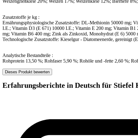
Weizengrießkleie 20%; Weizen 17%; Weizenkleie 12%; Bierhefe 8%
Zusatzstoffe je kg :
Ernährungsphysiologische Zusatzstoffe: DL-Methionin 50000 mg; V
I.E.; Vitamin D3 (E 671) 10000 I.E.; Vitamin E 200 mg; Vitamin B1
mg; Vitamin B6 400 mg; Zink als Zinkoxid, Monohydrat (E 6) 5000
Technologische Zusatzstoffe: Kieselgur - Diatomeenerde, gereinigt 
Analytische Bestandteile :
Rohprotein 13,50 %; Rohfaser 5,90 %; Rohöle und -fette 2,60 %; R
Dieses Produkt bewerten
Erfahrungsberichte in Deutsch für Stiefel 