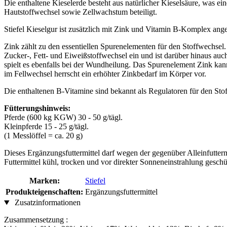
Die enthaltene Kieselerde besteht aus natürlicher Kieselsäure, was 
Hautstoffwechsel sowie Zellwachstum beteiligt.
Stiefel Kieselgur ist zusätzlich mit Zink und Vitamin B-Komplex an
Zink zählt zu den essentiellen Spurenelementen für den Stoffwechsel.
Zucker-, Fett- und Eiweißstoffwechsel ein und ist darüber hinaus a
spielt es ebenfalls bei der Wundheilung. Das Spurenelement Zink k
im Fellwechsel herrscht ein erhöhter Zinkbedarf im Körper vor.
Die enthaltenen B-Vitamine sind bekannt als Regulatoren für den St
Fütterungshinweis:
Pferde (600 kg KGW) 30 - 50 g/tägl.
Kleinpferde 15 - 25 g/tägl.
(1 Messlöffel = ca. 20 g)
Dieses Ergänzungsfuttermittel darf wegen der gegenüber Alleinfuttermi
Futtermittel kühl, trocken und vor direkter Sonneneinstrahlung gesc
Marken:
Stiefel
Produkteigenschaften:
Ergänzungsfuttermittel
Zusatzinformationen
Zusammensetzung :