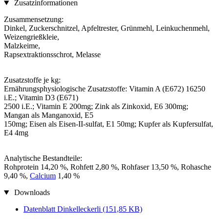
Zusatzinformationen
Zusammensetzung:
Dinkel, Zuckerschnitzel, Apfeltrester, Grünmehl, Leinkuchenmehl,
Weizengrießkleie,
Malzkeime,
Rapsextraktionsschrot, Melasse
Zusatzstoffe je kg:
Ernährungsphysiologische Zusatzstoffe: Vitamin A (E672) 16250
i.E.; Vitamin D3 (E671)
2500 i.E.; Vitamin E 200mg; Zink als Zinkoxid, E6 300mg;
Mangan als Manganoxid, E5
150mg; Eisen als Eisen-II-sulfat, E1 50mg; Kupfer als Kupfersulfat,
E4 4mg
Analytische Bestandteile:
Rohprotein 14,20 %, Rohfett 2,80 %, Rohfaser 13,50 %, Rohasche
9,40 %,
Calcium
1,40 %
Downloads
Datenblatt Dinkelleckerli
(151,85 KB)