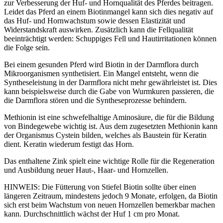
zur Verbesserung der Huf- und Hornqualität des Pferdes beitragen.
Leidet das Pferd an einem Biotinmangel kann sich dies negativ auf
das Huf- und Hornwachstum sowie dessen Elastizität und
Widerstandskraft auswirken. Zusätzlich kann die Fellqualität
beeinträchtigt werden: Schuppiges Fell und Hautirritationen können
die Folge sein.
Bei einem gesunden Pferd wird Biotin in der Darmflora durch
Mikroorganismen synthetisiert. Ein Mangel entsteht, wenn die
Syntheseleistung in der Darmflora nicht mehr gewährleistet ist. Dies
kann beispielsweise durch die Gabe von Wurmkuren passieren, die
die Darmflora stören und die Syntheseprozesse behindern.
Methionin ist eine schwefelhaltige Aminosäure, die für die Bildung
von Bindegewebe wichtig ist. Aus dem zugesetzten Methionin kann
der Organismus Cystein bilden, welches als Baustein für Keratin
dient. Keratin wiederum festigt das Horn.
Das enthaltene Zink spielt eine wichtige Rolle für die Regeneration
und Ausbildung neuer Haut-, Haar- und Hornzellen.
HINWEIS: Die Fütterung von Stiefel Biotin sollte über einen
längeren Zeitraum, mindestens jedoch 9 Monate, erfolgen, da Biotin
sich erst beim Wachstum von neuen Hornzellen bemerkbar machen
kann. Durchschnittlich wächst der Huf 1 cm pro Monat.