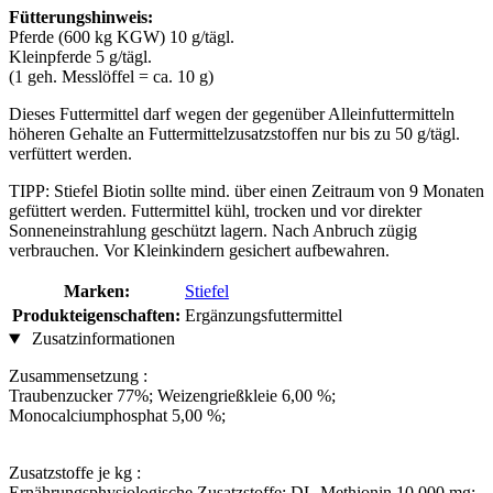
Fütterungshinweis:
Pferde (600 kg KGW) 10 g/tägl.
Kleinpferde 5 g/tägl.
(1 geh. Messlöffel = ca. 10 g)
Dieses Futtermittel darf wegen der gegenüber Alleinfuttermitteln
höheren Gehalte an Futtermittelzusatzstoffen nur bis zu 50 g/tägl.
verfüttert werden.
TIPP: Stiefel Biotin sollte mind. über einen Zeitraum von 9 Monaten
gefüttert werden. Futtermittel kühl, trocken und vor direkter
Sonneneinstrahlung geschützt lagern. Nach Anbruch zügig
verbrauchen. Vor Kleinkindern gesichert aufbewahren.
Marken:
Stiefel
Produkteigenschaften:
Ergänzungsfuttermittel
Zusatzinformationen
Zusammensetzung :
Traubenzucker 77%; Weizengrießkleie 6,00 %;
Monocalciumphosphat 5,00 %;
Zusatzstoffe je kg :
Ernährungsphysiologische Zusatzstoffe: DL-Methionin 10.000 mg;