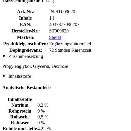
Darreichungsform:
flüssig
Art.-Nr.:
IN-ST009620
Inhalt:
1 l
EAN:
4037877096207
Hersteller-Nr.:
ST009620
Marken:
Stiefel
Produkteigenschaften:
Ergänzungsfuttermittel
Dopingrelevanz:
72 Stunden Karenzzeit
Zusammensetzung
Propylenglykol, Glycerin, Dextrose
Inhaltsstoffe
Analytische Bestandteile
Inhaltsstoffe
Natrium
0,2 %
Rohprotein
0 %
Rohasche
0,5 %
Rohfaser
0 %
Rohöle und -fette
4,25 %