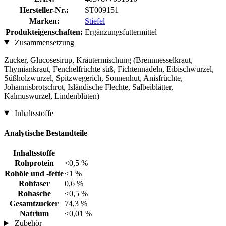
Hersteller-Nr.:
ST009151
Marken:
Stiefel
Produkteigenschaften:
Ergänzungsfuttermittel
Zusammensetzung
Zucker, Glucosesirup, Kräutermischung (Brennnesselkraut,
Thymiankraut, Fenchelfrüchte süß, Fichtennadeln, Eibischwurzel,
Süßholzwurzel, Spitzwegerich, Sonnenhut, Anisfrüchte,
Johannisbrotschrot, Isländische Flechte, Salbeiblätter,
Kalmuswurzel, Lindenblüten)
Inhaltsstoffe
Analytische Bestandteile
Inhaltsstoffe
Rohprotein
<0,5 %
Rohöle und -fette
<1 %
Rohfaser
0,6 %
Rohasche
<0,5 %
Gesamtzucker
74,3 %
Natrium
<0,01 %
Zubehör