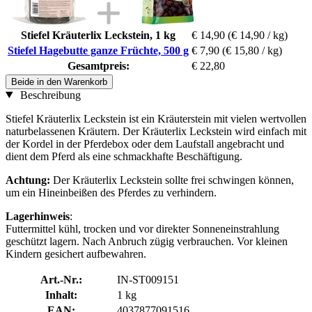
Stiefel Kräuterlix Leckstein, 1 kg
€ 14,90
(€ 14,90 / kg)
Stiefel Hagebutte ganze Früchte, 500 g
€ 7,90
(€ 15,80 / kg)
Gesamtpreis:
€ 22,80
Beide in den Warenkorb
Beschreibung
Stiefel Kräuterlix Leckstein ist ein Kräuterstein mit vielen wertvollen
naturbelassenen Kräutern. Der Kräuterlix Leckstein wird einfach mit
der Kordel in der Pferdebox oder dem Laufstall angebracht und
dient dem Pferd als eine schmackhafte Beschäftigung.
Achtung:
Der Kräuterlix Leckstein sollte frei schwingen können,
um ein Hineinbeißen des Pferdes zu verhindern.
Lagerhinweis
:
Futtermittel kühl, trocken und vor direkter Sonneneinstrahlung
geschützt lagern. Nach Anbruch zügig verbrauchen. Vor kleinen
Kindern gesichert aufbewahren.
Art.-Nr.:
IN-ST009151
Inhalt:
1 kg
EAN:
4037877091516