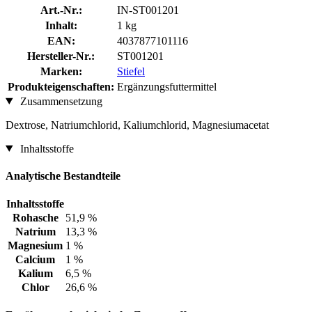
Art.-Nr.:
IN-ST001201
Inhalt:
1 kg
EAN:
4037877101116
Hersteller-Nr.:
ST001201
Marken:
Stiefel
Produkteigenschaften:
Ergänzungsfuttermittel
Zusammensetzung
Dextrose, Natriumchlorid, Kaliumchlorid, Magnesiumacetat
Inhaltsstoffe
Analytische Bestandteile
Inhaltsstoffe
Rohasche
51,9 %
Natrium
13,3 %
Magnesium
1 %
Calcium
1 %
Kalium
6,5 %
Chlor
26,6 %