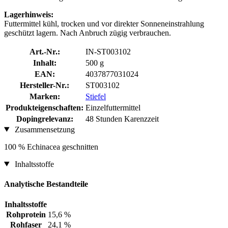
Lagerhinweis:
Futtermittel kühl, trocken und vor direkter Sonneneinstrahlung
geschützt lagern. Nach Anbruch zügig verbrauchen.
Art.-Nr.:
IN-ST003102
Inhalt:
500 g
EAN:
4037877031024
Hersteller-Nr.:
ST003102
Marken:
Stiefel
Produkteigenschaften:
Einzelfuttermittel
Dopingrelevanz:
48 Stunden Karenzzeit
Zusammensetzung
100 % Echinacea geschnitten
Inhaltsstoffe
Analytische Bestandteile
Inhaltsstoffe
Rohprotein
15,6 %
Rohfaser
24,1 %